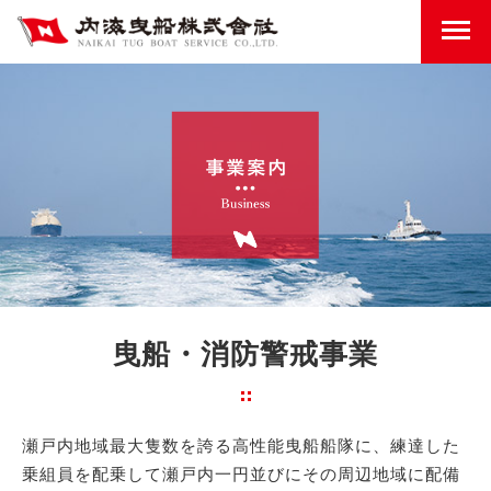
曳船・消防警戒事業
瀬戸内地域最大隻数を誇る高性能曳船船隊に、練達した
乗組員を配乗して瀬戸内一円並びにその周辺地域に配備