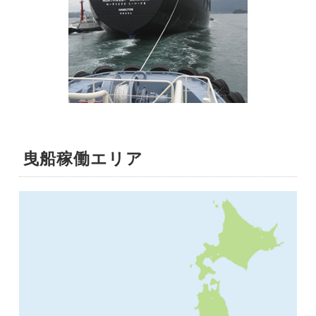
曳船稼働エリア