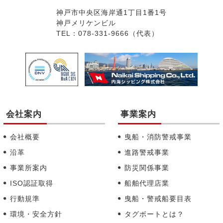
神戸市中央区海岸通1丁目1番1号
神戸メリケンビル
TEL：078-331-9666（代表）
会社案内
事業案内
会社概要
曳船・消防警戒事業
沿革
進路警戒事業
事業所案内
防災関係事業
ISO認証取得
船舶代理店業
行動規準
曳船・警戒船要目表
環境・安全方針
タグボートとは？